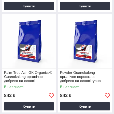
Купити
Купити
Palm Tree Ash GK-Organics®
Powder Guanokalong
Guanokalong органічне
органічне порошкове
добриво на основі
добриво на основі гуано
пальмового попелу (1L)
кажанів (1kg)
В наявності
В наявності
842
842
₴
₴
Купити
Купити