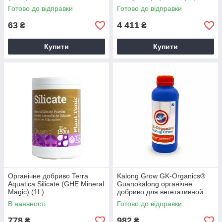
Готово до відправки
Готово до відправки
63
4 411
₴
₴
Купити
Купити
Органічне добриво Terra
Kalong Grow GK-Organics®
Аquatica Silicate (GHE Mineral
Guanokalong органічне
Magic) (1L)
добриво для вегетативной
фази (1L)
В наявності
Готово до відправки
778
982
₴
₴