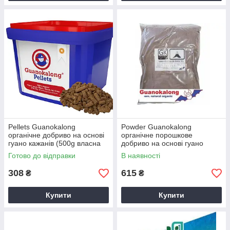
Pellets Guanokalong
Powder Guanokalong
органічне добриво на основі
органічне порошкове
гуано кажанів (500g власна
добриво на основі гуано
фасовка)
кажанів (1kg власна фасовка)
Готово до відправки
В наявності
308
615
₴
₴
Купити
Купити