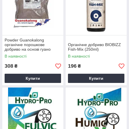
Powder Guanokalong
органічне порошкове
Органічне добриво BIOBIZZ
добриво на основі гуано
Fish-Mix (250ml)
кажанів (500g власна
В наявності
В наявності
фасовка)
308
196
₴
₴
Купити
Купити