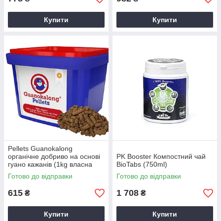
Купити
Купити
Pellets Guanokalong
органічне добриво на основі
PK Booster Компостний чай
гуано кажанів (1kg власна
BioTabs (750ml)
фасовка)
Готово до відправки
Готово до відправки
615
1 708
₴
₴
Купити
Купити