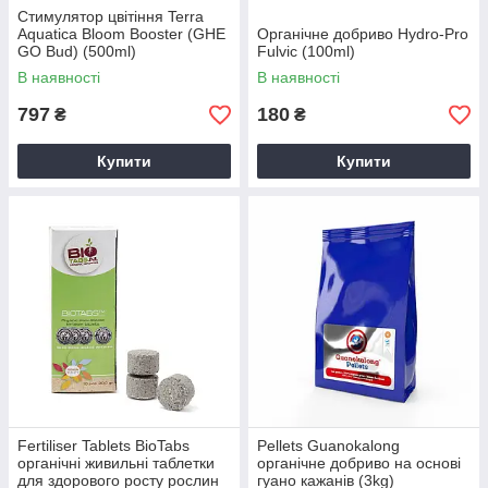
Стимулятор цвітіння Terra
Aquatica Bloom Booster (GHE
Органічне добриво Hydro-Pro
GO Bud) (500ml)
Fulvic (100ml)
В наявності
В наявності
797
180
₴
₴
Купити
Купити
Fertiliser Tablets BioTabs
Pellets Guanokalong
органічні живильні таблетки
органічне добриво на основі
для здорового росту рослин
гуано кажанів (3kg)