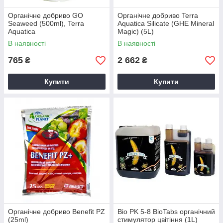
Органічне добриво GO
Органічне добриво Terra
Seaweed (500ml), Terra
Аquatica Silicate (GHE Mineral
Aquatica
Magic) (5L)
В наявності
В наявності
765
2 662
₴
₴
Купити
Купити
Органічне добриво Benefit PZ
Bio PK 5-8 BioTabs органічний
(25ml)
стимулятор цвітіння (1L)