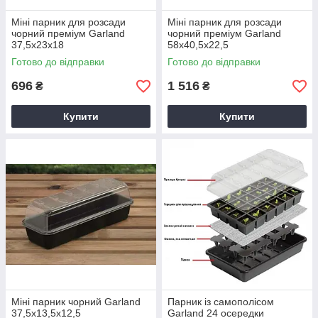
Міні парник для розсади
Міні парник для розсади
чорний преміум Garland
чорний преміум Garland
37,5x23x18
58x40,5x22,5
Готово до відправки
Готово до відправки
696
1 516
₴
₴
Купити
Купити
Міні парник чорний Garland
Парник із самополісом
37,5x13,5x12,5
Garland 24 осередки