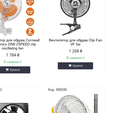
тор для обдува Cornwall
Вентилятор для обдува Clip Fan
onics 20W 2SPEED clip
VF 5w
oscillating fan
1 268 ₴
1 784 ₴
В наявності
В наявності
Купити
Купити
01
900039