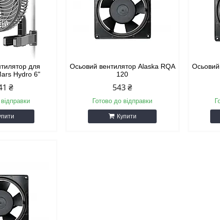
нтилятор для
Осьовий вентилятор Alaska RQA
Осьовий
ars Hydro 6"
120
41 ₴
543 ₴
 відправки
Готово до відправки
Г
упити
Купити