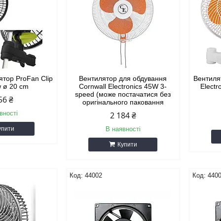
ятор ProFan Сlip
Вентилятор для обдування
Вентиля
w ø 20 cm
Cornwall Electronics 45W 3-
Electr
speed (може постачатися без
56 ₴
оригінального паковання
вності
2 184 ₴
упити
В наявності
Купити
44002
440