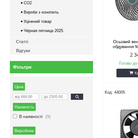
CO2
Вироби з конопель
Уцінений товар
Чёрная пятница 2025
Статті
Осьовий ве
обдування M
Відгуки
2 3
Готово до
Фільтри
К
Ціна
44005
Наявність
В наявності
9
Виробник