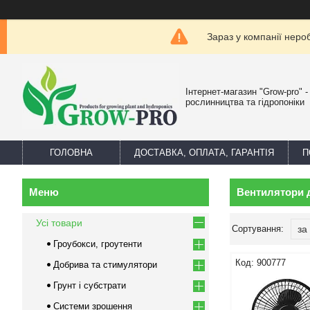
Зараз у компанії неро
Інтернет-магазин "Grow-pro" 
рослинництва та гідропоніки
ГОЛОВНА
ДОСТАВКА, ОПЛАТА, ГАРАНТІЯ
П
Вентилятори 
Усі товари
Гроубокси, гроутенти
900777
Добрива та стимулятори
Грунт і субстрати
Системи зрошення