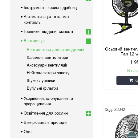
Інструмент і корисні дрібниці
Автоматизація та клімат-
контроль
Горщики, піддони, ємності
Вентиляція
Осьовий вентил
Вентилятори для охолодження
Fan 12 
Канальні вентилятори
1 9
Аксесуари вентиляції
В ная
Нейтралізатори запаху
Шумоглушники
К
Вугільні фільтри
Укорінення, клонування та
пророщування
23042
Освітлення для рослин
Вимірювальні прилади
Одяг