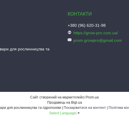
+380 (96) 620-31-98
https://grow-pro.com.ua/
prom.growpro@gmail.com
овари для рослинництва та
Сайт створений на маркетплейсі
Prom.ua
Продавець на Bigl.ua
Grow-Pro - товари для рослинництва та гідропоніки |
Поскаржитися на контент
|
Політика ко
Select Language
▼