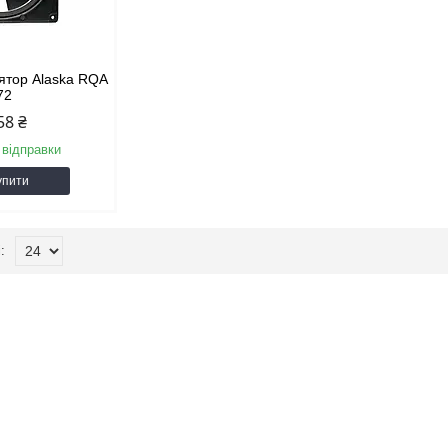
ятор Alaska RQA
72
58 ₴
 відправки
упити