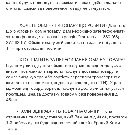
кошти будуть повернуті на реквізити з яких здійснювалася 
оплата. Комісія за повернення товару не стягується.

         - ХОЧЕТЕ ОБМІНЯТИ ТОВАР? ЩО РОБИТИ? Для того 
що б узгодити обмін товару, Вам необхідно зателефонувати 
за телефонами, які вказані в розділі "контакти": +380 (63) 
277-82-87. Обмін товару здійснюється на зазначені дані в 
ТТН при отриманні посилки.

         - ХТО ПЛАТИТЬ ЗА ПЕРЕСИЛАННЯ ОБМІНУ ТОВАРУ? 
В даному випадку при обміні товару ми не відшкодовуємо 
витрат, пов'язаних з вартістю послуг з доставки товару, а 
саме: виїзд кур'єра або вартість пересилки транспортною 
компанією в інше місто, згідно з декларацією (ТТН). У разі 
відмови від товару, вартість послуги з доставки оплачується 
покупцем, ціна за доставку товару у разі повернення від 
45грн.

         - КОЛИ ВІДПРАВЛЯТЬ ТОВАР НА ОБМІН? Після 
отримання та огляду товару, який Вам не підійшов, протягом 
1-3 робочих днів буде відправлений інший обраний Вами 
товар.
