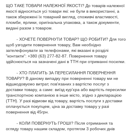
ЩО ТАКЕ ТОВАРИ НАЛЕЖНОЇ ЯКОСТІ? До товарів належної 
якості відносяться усі товари які: не були в використанні, а 
також збережені їх товарний вигляд, споживчі властивості, 
пломби, ярлики, оригінальна упаковка, а також документи, 
видані разом з товаром.

         - ХОЧЕТЕ ПОВЕРНУТИ ТОВАР? ЩО РОБИТИ? Для того 
щоб узгодити повернення товару, Вам необхідно 
зателефонувати за телефонами, які вказані в розділі 
"контакти": +380 (63) 277-82-87. Повернення товару 
здійснюється на зазначені дані в ТТН при отриманні посилки.

         - ХТО ПЛАТИТЬ ЗА ПЕРЕСИЛАННЯ ПОВЕРНЕННЯ 
ТОВАРУ? В даному випадку при поверненні товару ми не 
відшкодовуємо витрат, пов'язаних з вартістю послуг з 
доставки товару, а саме: виїзд кур'єра або вартість пересилки 
транспортною компанією в інше місто, згідно з декларацією 
(ТТН). У разі відмови від товару, вартість послуги з доставки 
оплачується покупцем, ціна за доставку товару у разі 
повернення від 45грн.

         - КОЛИ ПОВЕРНУТЬ ГРОШІ? Після отримання та 
огляду товару нашим складом, протягом 3 робочих днів 