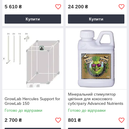
5 610
24 200
₴
₴
Купити
Купити
Мінеральний стимулятор
GrowLab Hercules Support for
цвітіння для кокосового
GrowLab 150
субстрату Advanced Nutrients
Big Bud Coco (250 мл)
Готово до відправки
Готово до відправки
2 700
801
₴
₴