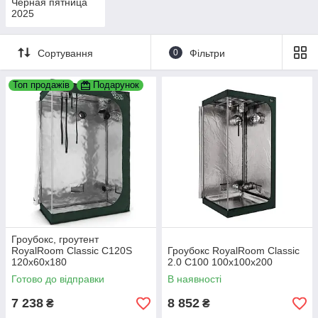
Чёрная пятница
2025
Сортування
0
Фільтри
Топ продажів
Подарунок
Гроубокс, гроутент
RoyalRoom Classic C120S
Гроубокс RoyalRoom Classic
120x60x180
2.0 C100 100x100x200
Готово до відправки
В наявності
7 238
8 852
₴
₴