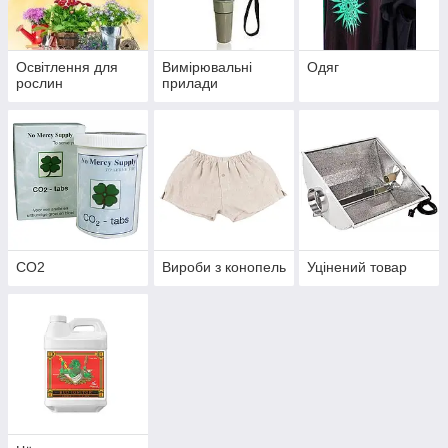
Освітлення для
Вимірювальні
Одяг
рослин
прилади
CO2
Вироби з конопель
Уцінений товар