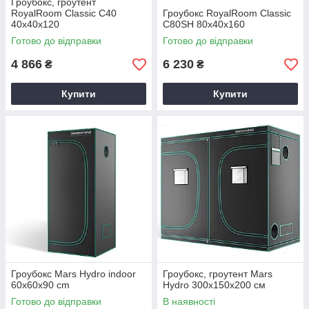
Гроубокс, гроутент
RoyalRoom Classic C40
Гроубокс RoyalRoom Classic
40x40x120
C80SH 80x40x160
Готово до відправки
Готово до відправки
4 866
6 230
₴
₴
Купити
Купити
Гроубокс Mars Hydro indoor
Гроубокс, гроутент Mars
60x60x90 cm
Hydro 300x150x200 см
Готово до відправки
В наявності