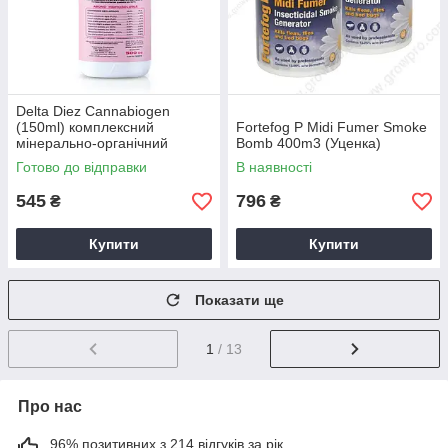
Delta Diez Cannabiogen
(150ml) комплексний
Fortefog P Midi Fumer Smoke
мінерально-органічний
Bomb 400m3 (Уценка)
стимулятор цвітіння
Готово до відправки
В наявності
545
796
₴
₴
Купити
Купити
Показати ще
1
/ 13
Про нас
96% позитивних з 214 відгуків за рік