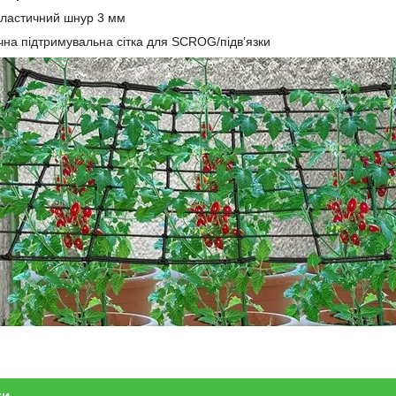
ластичний шнур 3 мм
на підтримувальна сітка для SCROG/підв’язки
ки