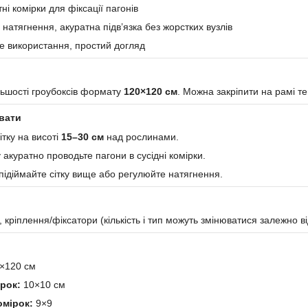
тні комірки для фіксації пагонів
натягнення, акуратна підв’язка без жорстких вузлів
е використання, простий догляд
льшості гроубоксів формату
120×
120
см
. Можна закріпити на рамі те
вати
ітку на висоті
15–30 см
над рослинами.
 акуратно проводьте пагони в сусідні комірки.
підіймайте сітку вище або регулюйте натягнення.
, кріплення/фіксатори (кількість і тип можуть змінюватися залежно від
×
120
см
ірок:
10×10 см
омірок:
9×9