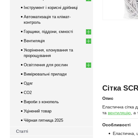
Інструмент і корисні дрібниці
Автоматизація та клімат-
контроль
Горщики, піддони, ємності
Вентиляція
Укорінення, клонування та
пророщування
Освітлення для рослин
Вимірювальні прилади
Одяг
Сітка SCR
CO2
Опис
Вироби з конопель
Еластична сітка д
Уцінений товар
та
вентиляцію
, а
Чёрная пятница 2025
Особливості
Статті
Еластична, 