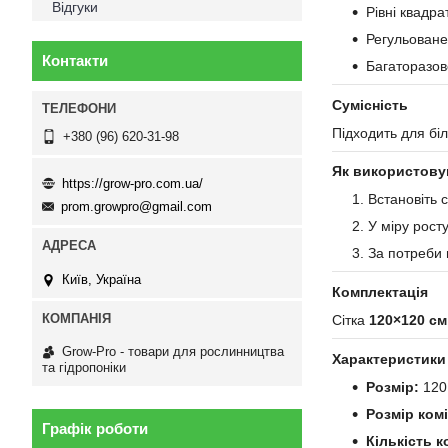
Відгуки
Рівні квадра
Регульоване 
Контакти
Багаторазов
Сумісність
Підходить для бі
+380 (96) 620-31-98
Як використову
https://grow-pro.com.ua/
Встановіть с
prom.growpro@gmail.com
У міру росту
За потреби 
Київ, Україна
Комплектація
Сітка
120×
120
см
Grow-Pro - товари для рослинництва
Характеристики
та гідропоніки
Розмір:
120
Розмір ком
Графік роботи
Кількість к