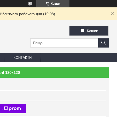
Кошик
йближчого робочого дня (10.08).
Кошик
КОНТАКТИ
nt 120х120
 з