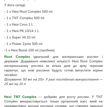
У його складі:
- 1 х Hesi Root Complex 500 ml
- 1 x TNT Complex 500 ml
- 1 x Hesi Coco 1 L
- 1 x Hesi PK 13/14 1 L
- 1 x Super Vit 10 ml
- 1 x Power Zyme 500 ml
-1 х Hesi Boost 100 ml (пробник)
Root Complex
ідеальний для материнських рослин і
держаків. Додавання невеликої кількості Hesi Root Complex
материнському рослині за кілька днів до зрізу черенків
гарантує, що нові рослини будуть готові випустити корені
негайно.
Дозування: 50 мл на 10л У разі постійного використання —
25 мл на 10 л
Hesi TNT Complex
— добриво для росту рослин. У TNT
Complex використовується тільки органічний азот, який не
перевантажує молоді рослини солями, що створює ідеальні