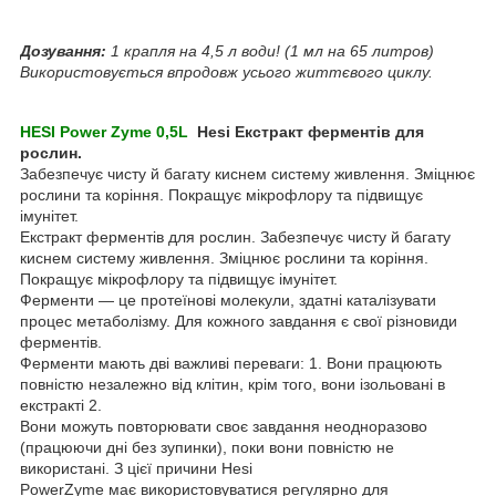
Дозування:
1 крапля на 4,5 л води! (1 мл на 65 литров)
Використовується впродовж усього життєвого циклу.
HESI Power Zyme 0,5L
Hesi Екстракт ферментів для
рослин.
Забезпечує чисту й багату киснем систему живлення. Зміцнює
рослини та коріння. Покращує мікрофлору та підвищує
імунітет.
Екстракт ферментів для рослин. Забезпечує чисту й багату
киснем систему живлення. Зміцнює рослини та коріння.
Покращує мікрофлору та підвищує імунітет.
Ферменти — це протеїнові молекули, здатні каталізувати
процес метаболізму. Для кожного завдання є свої різновиди
ферментів.
Ферменти мають дві важливі переваги: 1. Вони працюють
повністю незалежно від клітин, крім того, вони ізольовані в
екстракті 2.
Вони можуть повторювати своє завдання неодноразово
(працюючи дні без зупинки), поки вони повністю не
використані. З цієї причини Hesi
PowerZyme має використовуватися регулярно для