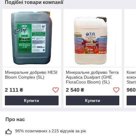
Подібні товари компанії
Мінеральне добриво HESI
Мінеральне добриво Terra
Комп
Bloom Complex (5L)
Aquatica Dualpart (GHE
коко
FloraCoco Bloom) (5L)
Star
Fina
2 111
2 540
960
₴
₴
Купити
Купити
Про нас
96% позитивних з 215 відгуків за рік