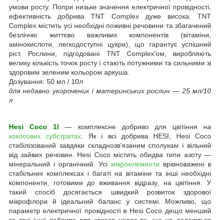
умови росту. Попри низьке значення електричної провідності,
ефективність добрива TNT Complex дуже висока. TNT
Complex містить усі необхідні поживні речовини та збагачений
безліччю життєво важливих компонентів (вітаміни,
амінокислоти, легкодоступні цукри), що гарантує успішний
ріст. Рослини, підгодовані TNT Complex'ом, виробляють
велику кількість точок росту і стають потужними та сильними зі
здоровим зеленим кольором аркуша.
Дозування: 50 мл / 10л
для недавно укорочених і материнських рослин — 25 мл/10
л
Hesi Coco 1l
— комплексне добриво для цвітіння на
кокосових субстратах
. Як і всі добрива HESI, Hesi Coco
стабілізований завдяки складнозв'язаним сполукам і вільний
від зайвих речовин. Hesi Coco містить обидва типи азоту —
мінеральний і органічний. Усі
мікроелементи
врівноважені в
стабільних комплексах і багаті на вітаміни та інші необхідні
компоненти, готовими до вживання відразу, на цвітіння. У
такий спосіб досягається швидкий розвиток здорової
мікрофлори й ідеальний баланс у системі. Можливо, що
параметр електричної провідності в Hesi Coco дещо менший