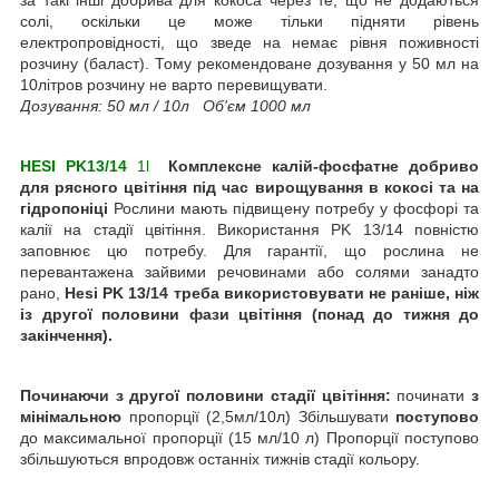
за такі інші добрива для кокоса через те, що не додаються
солі, оскільки це може тільки підняти рівень
електропровідності, що зведе на немає рівня поживності
розчину (баласт). Тому рекомендоване дозування у 50 мл на
10літров розчину не варто перевищувати.
Дозування: 50 мл / 10л Об'єм 1000 мл
HESI PK13/14
1l
Комплексне калій-фосфатне добриво
для рясного цвітіння під час вирощування в кокосі та на
гідропоніці
Рослини мають підвищену потребу у фосфорі та
калії на стадії цвітіння. Використання PK 13/14 повністю
заповнює цю потребу. Для гарантії, що рослина не
перевантажена зайвими речовинами або солями занадто
рано,
Hesi PK 13/14 треба використовувати не раніше, ніж
із другої половини фази цвітіння (понад до тижня до
закінчення).
Починаючи з другої половини стадії цвітіння:
починати
з
мінімальною
пропорції (2,5мл/10л) Збільшувати
поступово
до максимальної пропорції (15 мл/10 л) Пропорції поступово
збільшуються впродовж останніх тижнів стадії кольору.