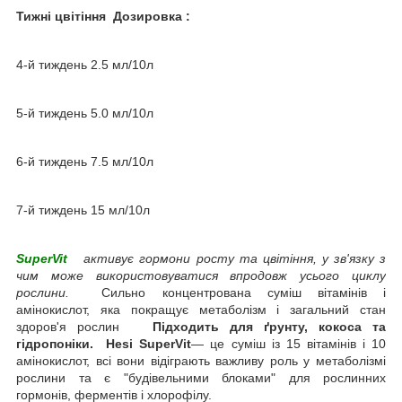
Тижні цвітіння Дозировка :
4-й тиждень 2.5 мл/10л
5-й тиждень 5.0 мл/10л
6-й тиждень 7.5 мл/10л
7-й тиждень 15 мл/10л
SuperVit
активує гормони росту та цвітіння, у зв'язку з
чим може використовуватися впродовж усього циклу
рослини.
Сильно концентрована суміш вітамінів і
амінокислот, яка покращує метаболізм і загальний стан
здоров'я рослин
Підходить для ґрунту, кокоса та
гідропоніки. Hesi SuperVit
— це суміш із 15 вітамінів і 10
амінокислот, всі вони відіграють важливу роль у метаболізмі
рослини та є "будівельними блоками" для рослинних
гормонів, ферментів і хлорофілу.