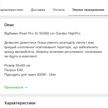
арактеристики
Доставка
Оплата
Умови повернення
Опис
Відбивач Pearl Pro XL 55Х60 cm Garden HighPro
Дозволяє домогтися більш рівного розподілу світла і має
кращий охоплення освітлюваної території, що забезпечить
кращу врожайність. Ширину можливо регулювати, паличками
які йдуть в комплекті.
Розмір 55х60 см
Патрон Е40
Підходить для ламп 400W - 1Квт
Приховати
Характеристики