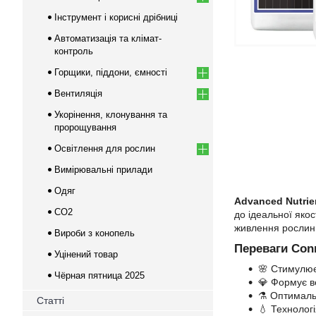
Інструмент і корисні дрібниці
Автоматизація та клімат-
контроль
Горщики, піддони, ємності
Вентиляція
Укорінення, клонування та
пророщування
Освітлення для рослин
Вимірювальні прилади
Одяг
Advanced Nutrie
CO2
до ідеальної яко
живлення рослин з
Вироби з конопель
Переваги Con
Уцінений товар
🌸 Стимулює
Чёрная пятница 2025
💎 Формує ве
⚗️ Оптималь
Статті
💧 Технолог