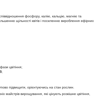
піввідношення фосфору, калію, кальцію, магнію та
збільшенню щільності квітів і посиленню вироблення ефірних
фази цвітіння;
B
;
упово підвищити, орієнтуючись на стан рослин.
х майстрів вирощування, які цінують розкішне цвітіння,