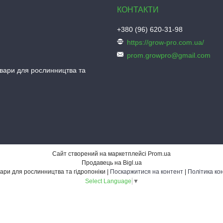
+380 (96) 620-31-98
https://grow-pro.com.ua/
prom.growpro@gmail.com
овари для рослинництва та
Сайт створений на маркетплейсі
Prom.ua
Продавець на Bigl.ua
Grow-Pro - товари для рослинництва та гідропоніки |
Поскаржитися на контент
|
Політика ко
Select Language
▼