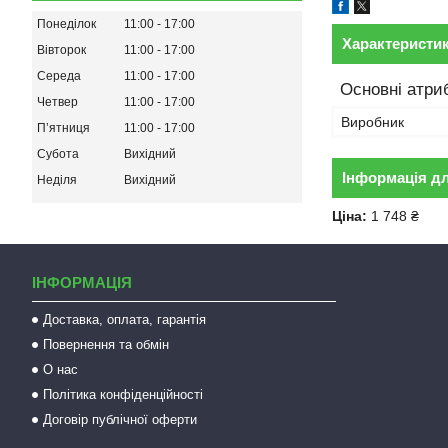
Понеділок
11:00
17:00
Характеристи
Вівторок
11:00
17:00
Середа
11:00
17:00
Основні атри
Четвер
11:00
17:00
Виробник
Пʼятниця
11:00
17:00
Субота
Вихідний
Інформація д
Неділя
Вихідний
Ціна:
1 748 ₴
ІНФОРМАЦІЯ
Доставка, оплата, гарантія
Повернення та обмін
О нас
Політика конфіденційності
Договір публічної оферти