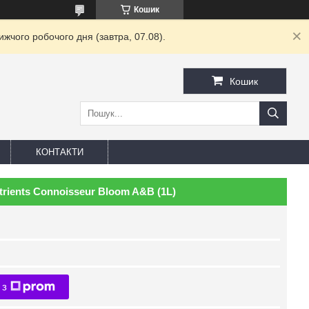
Кошик
жчого робочого дня (завтра, 07.08).
Кошик
КОНТАКТИ
rients Connoisseur Bloom A&B (1L)
 з