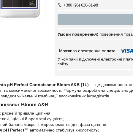
+380 (96) 620-31-98
повернення това
У компанії підключені електронні пла
сайту.
nts pH Perfect Connoisseur Bloom A&B (1L)
— це двокомпонентне д
сті та максимальної врожайності. Формула розроблена спеціально д
авдяки унікальній комбінації високоякісних інгредієнтів.
noisseur Bloom A&B
 рясне й тривале цвітіння;
ликі, щільні й ароматні суцвіття;
ний баланс макро- і мікроелементів для фази цвітіння;
ія
pH Perfect™
автоматично стабілізує кислотність;