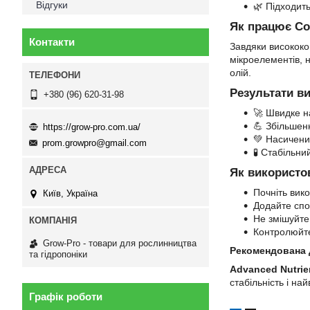
Відгуки
🌿 Підходить
Як працює Co
Контакти
Завдяки високок
мікроелементів, н
олій.
Результати в
+380 (96) 620-31-98
🚀 Швидке на
💪 Збільшенн
https://grow-pro.com.ua/
💚 Насичени
prom.growpro@gmail.com
🧪 Стабільн
Як використо
Почніть вик
Київ, Україна
Додайте спо
Не змішуйте
Контролюйте
Grow-Pro - товари для рослинництва
Рекомендована 
та гідропоніки
Advanced Nutrie
стабільність і на
Графік роботи