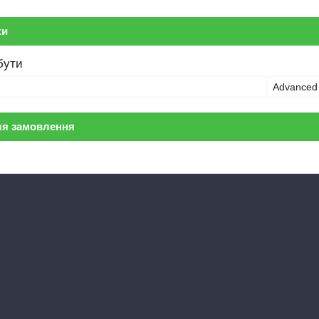
ки
бути
Advanced 
ля замовлення