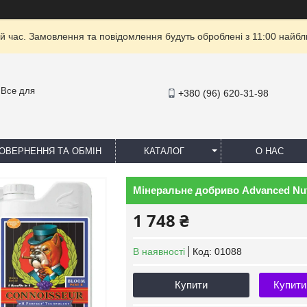
й час. Замовлення та повідомлення будуть оброблені з 11:00 найбли
- Все для
+380 (96) 620-31-98
ОВЕРНЕННЯ ТА ОБМІН
КАТАЛОГ
О НАС
Мінеральне добриво Advanced Nut
1 748 ₴
В наявності
Код:
01088
Купити
Купити