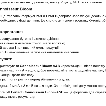
 для всіх систем — гідропоніки, кокосу, ґрунту, NFT та аеропоніки.
nnoisseur Bloom
онцентрованій формулі
Part A
і
Part B
добриво забезпечує ідеальне с
еобхідних у фазі цвітіння. Це сприяє активному розвитку бутонів, 
икористання
рощування бутонів і активне цвітіння;
я кількості квіткових точок і маси врожаю;
й аромат і поліпшений смак продукції;
ий pH і максимальне засвоєння елементів живлення.
вувати
ористовувати
Connoisseur Bloom A&B
через тиждень після початку 
чатку частину
A
у воду, добре перемішайте, потім додайте частину
 концентрати без води;
 ріст і стан рослин перед збільшенням дози.
доза:
2 мл A + 2 мл B на 1 л води. За необхідності дозу можна пост
nts pH Perfect Connoisseur Bloom A&B
— це формула для справжні
йвищу якість результату.