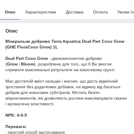
Опис
Характеристики
Доставка
Оплата
Умови п
Опис
Мінеральне добриво Terra Aquatica Dual Part Coco Grow
(GHE FloraCoco Grow) 1L
Dual Part Coco Grow
- двокомпонентне добриво
(
Grow
і
Bloom
), розроблене для того, що б Ви змогли
отримати максимальні результати на кокосовому грунті.
Має достатній вміст кальцію і магнію, що дасть відмінний
зростання без додаткових добавок, на відміну від багатьох
добрив для кокосових субстратів. Містить безліч
мікроелементів, які дозволяють рослині максимізувати смачні
і ароматичні властивості.
NPK: 4-0-5
Переваги:
- простий спосіб застосування