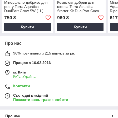
Мінеральне добриво для
Комплект добрив для
Міне
росту Terra Aquatica
кокоса Terra Aquatica
Aqua
DualPart Grow SW (1L)
Starter Kit DualPart Coco
Ripe
FinalPart
750
960
617
₴
₴
Купити
Купити
Про нас
96% позитивних з 215 відгуків за рік
Працює з 16.02.2016
м. Київ
Київ, Україна
Контакти
Сьогодні вихідний
Показати весь графік роботи
Про нас