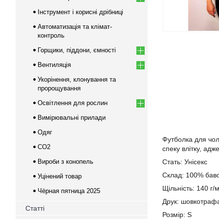
Інструмент і корисні дрібниці
Автоматизація та клімат-
контроль
Горщики, піддони, ємності
Вентиляція
Укорінення, клонування та
пророщування
Освітлення для рослин
Вимірювальні прилади
Одяг
Футболка для чол
CO2
спеку влітку, адж
Вироби з конопель
Стать: Унісекс
Склад: 100% бав
Уцінений товар
Щільність: 140 г/
Чёрная пятница 2025
Друк: шовкотраф
Статті
Розмір: S