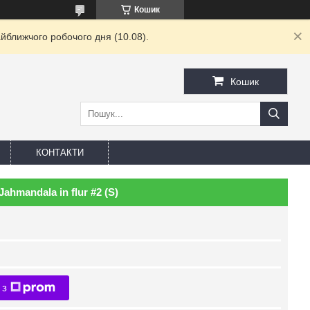
Кошик
йближчого робочого дня (10.08).
Кошик
КОНТАКТИ
hmandala in flur #2 (S)
 з