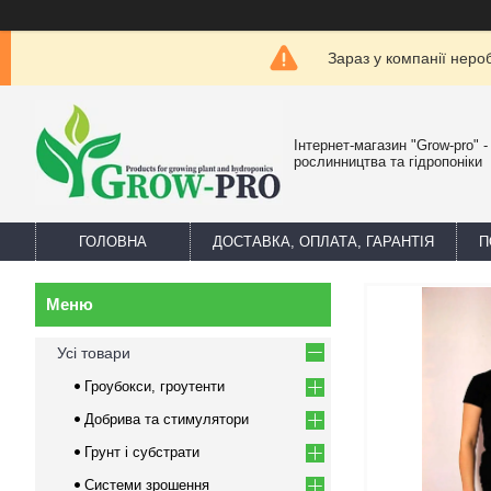
Зараз у компанії неро
Інтернет-магазин "Grow-pro" 
рослинництва та гідропоніки
ГОЛОВНА
ДОСТАВКА, ОПЛАТА, ГАРАНТІЯ
П
Усі товари
Гроубокси, гроутенти
Добрива та стимулятори
Грунт і субстрати
Системи зрошення