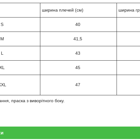
ширина плечей (см)
ширина гр
S
40
M
41,5
L
43
XL
45
ХXL
47
ння, праска з виворітного боку.
ки