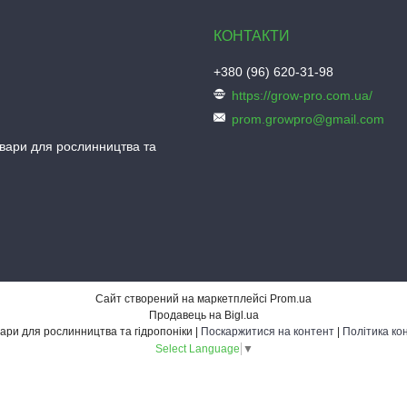
+380 (96) 620-31-98
https://grow-pro.com.ua/
prom.growpro@gmail.com
овари для рослинництва та
Сайт створений на маркетплейсі
Prom.ua
Продавець на Bigl.ua
Grow-Pro - товари для рослинництва та гідропоніки |
Поскаржитися на контент
|
Політика ко
Select Language
▼