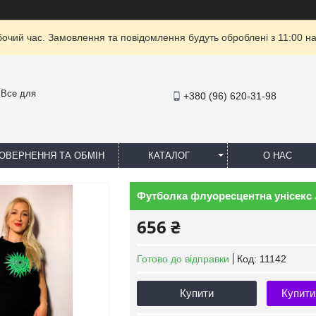
бочий час. Замовлення та повідомлення будуть оброблені з 11:00 на
- Все для
+380 (96) 620-31-98
ОВЕРНЕННЯ ТА ОБМІН
КАТАЛОГ
О НАС
Футболка флуоресцентна унісекс Ja
656 ₴
Готово до відправки
Код:
11142
Купити
Купити