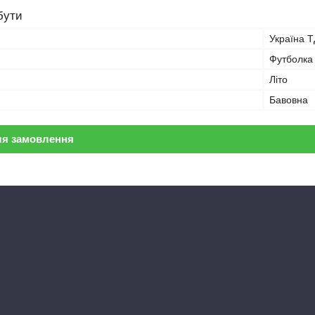
бути
Україна Т
Футболка
Літо
Бавовна
ля замовлення