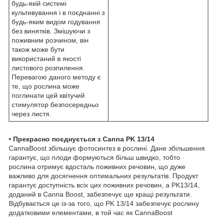
будь-якій системі
культивування і в поєднанні з
будь-яким видом годування
без винятків. Змішуючи з
поживним розчином, він
також може бути
використаний в якості
листового розпилення.
Перевагою даного методу є
те, що рослина може
поглинати цей квітучий
стимулятор безпосередньо
через листя.
• Прекрасно поєднується з Canna PK 13/14
CannaBoost збільшує фотосинтез в рослині. Дане збільшення
гарантує, що плоди формуються більш швидко, тобто
рослина отримує вдосталь поживних речовин, що дуже
важливо для досягнення оптимальних результатів. Продукт
гарантує доступність всіх цих поживних речовин, а PK13/14,
доданий в Canna Boost, забезпечує ще кращі результати.
Відбувається це із-за того, що PK 13/14 забезпечує рослину
додатковими елементами, в той час як CannaBoost