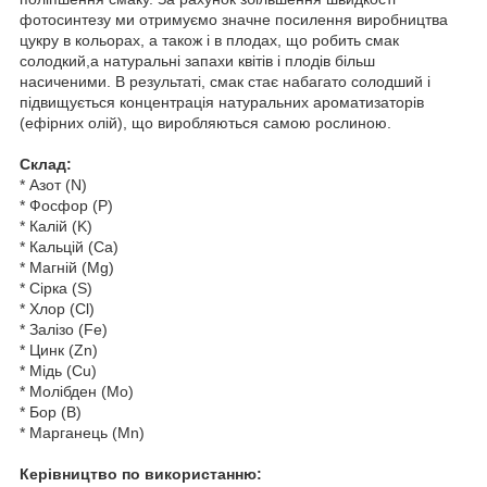
фотосинтезу ми отримуємо значне посилення виробництва
цукру в кольорах, а також і в плодах, що робить смак
солодкий,а натуральні запахи квітів і плодів більш
насиченими. В результаті, смак стає набагато солодший і
підвищується концентрація натуральних ароматизаторів
(ефірних олій), що виробляються самою рослиною.
Склад:
* Азот (N)
* Фосфор (P)
* Калій (K)
* Кальцій (Ca)
* Магній (Mg)
* Сірка (S)
* Хлор (Cl)
* Залізо (Fe)
* Цинк (Zn)
* Мідь (Cu)
* Молібден (Mo)
* Бор (B)
* Марганець (Mn)
Керівництво по використанню: