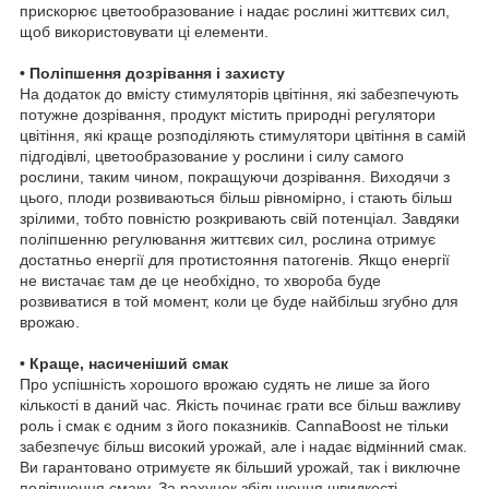
прискорює цветообразование і надає рослині життєвих сил,
щоб використовувати ці елементи.
• Поліпшення дозрівання і захисту
На додаток до вмісту стимуляторів цвітіння, які забезпечують
потужне дозрівання, продукт містить природні регулятори
цвітіння, які краще розподіляють стимулятори цвітіння в самій
підгодівлі, цветообразование у рослини і силу самого
рослини, таким чином, покращуючи дозрівання. Виходячи з
цього, плоди розвиваються більш рівномірно, і стають більш
зрілими, тобто повністю розкривають свій потенціал. Завдяки
поліпшенню регулювання життєвих сил, рослина отримує
достатньо енергії для протистояння патогенів. Якщо енергії
не вистачає там де це необхідно, то хвороба буде
розвиватися в той момент, коли це буде найбільш згубно для
врожаю.
• Краще, насиченіший смак
Про успішність хорошого врожаю судять не лише за його
кількості в даний час. Якість починає грати все більш важливу
роль і смак є одним з його показників. CannaBoost не тільки
забезпечує більш високий урожай, але і надає відмінний смак.
Ви гарантовано отримуєте як більший урожай, так і виключне
поліпшення смаку. За рахунок збільшення швидкості