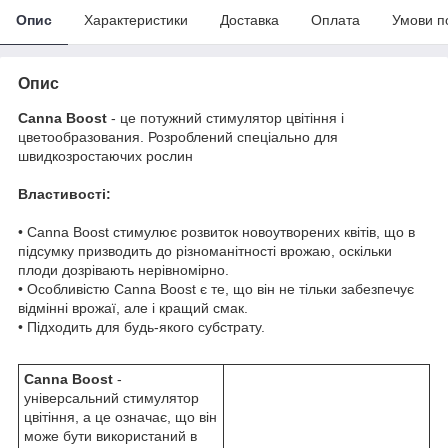
Опис
Характеристики
Доставка
Оплата
Умови п
Опис
Canna Boost
- це потужний стимулятор цвітіння і
цветообразования. Розроблений спеціально для
швидкозростаючих рослин
Властивості:
• Canna Boost стимулює розвиток новоутворених квітів, що в
підсумку призводить до різноманітності врожаю, оскільки
плоди дозрівають нерівномірно.
• Особливістю Canna Boost є те, що він не тільки забезпечує
відмінні врожаї, але і кращий смак.
• Підходить для будь-якого субстрату.
Canna Boost
-
універсальний стимулятор
цвітіння, а це означає, що він
може бути використаний в