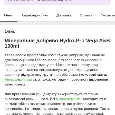
Опис
Характеристики
Доставка
Оплата
Умови п
Опис
Мінеральне добриво Hydro-Pro Vega A&B
100ml
являє собою професійне комплексне добриво, призначене
для повноцінного і збалансованого кореневого живлення
рослин, що знаходяться у фазі інтенсивного росту, при
вирощуванні можна використовувати для вирощування
рослин
у відкритому грунті
на субстратах (
кокосові мати,
мінеральна вата
)
, а також методами проточної
гідропоніки і
аеропоніки
.
Для приготування концентрату використовується тільки
високоякісні розчинні солі. Всі
мікроелементи
знаходяться в
вигляді стійких хелатних комплексів, що забезпечує їх
розчинність і можливість проникнення в корінь рослини. Так як
частина компонентів несумісні в концентрованому вигляді,