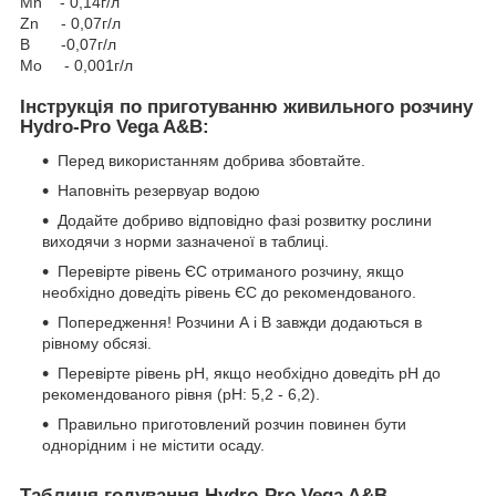
Mn - 0,14г/л
Zn - 0,07г/л
B -0,07г/л
Mo - 0,001г/л
Інструкція по приготуванню живильного розчину
Hydro-Pro Vega A&B:
Перед використанням добрива збовтайте.
Наповніть резервуар водою
Додайте добриво відповідно фазі розвитку рослини
виходячи з норми зазначеної в таблиці.
Перевірте рівень ЄС отриманого розчину, якщо
необхідно доведіть рівень ЄС до рекомендованого.
Попередження! Розчини А і В завжди додаються в
рівному обсязі.
Перевірте рівень pH, якщо необхідно доведіть pH до
рекомендованого рівня (pH: 5,2 - 6,2).
Правильно приготовлений розчин повинен бути
однорідним і не містити осаду.
Таблиця годування Hydro-Pro Vega A&B