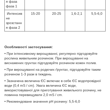
я фаза
фаза 1
Интенсив
15-20
20-25
1,6-2,1
5,5-6,0
не
зрозстанн
я фаза 2
Особливості застосування:
• При інтенсивному вирощуванні, регулярно підгодовуйте
рослина живильним розчином. При вирощуванні на
виснажених грунтах підгодовуйте розчином кожен полив.
• При вирощуванні на родючих ґрунтах, підгодовуйте таким
розчином 1-3 рази в тиждень.
• Зазначена величина ЄС включає в себе ЄС водопровідної
води (0,4 mS / cm). Увага величина ЄС води,
використовуваної для приготування живильного розчину, не
повинна перевищувати 2,0 mS / cm.
• Рекомендоване значення pH розчину: 5,5-6,0