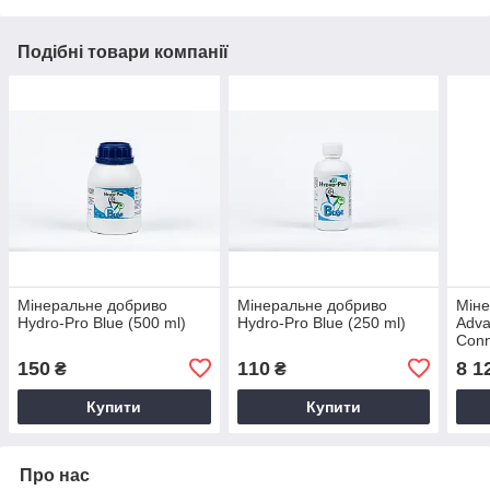
Подібні товари компанії
Мінеральне добриво
Мінеральне добриво
Міне
Hydro-Pro Blue (500 ml)
Hydro-Pro Blue (250 ml)
Adva
Conn
(5L)
150
110
8 1
₴
₴
Купити
Купити
Про нас