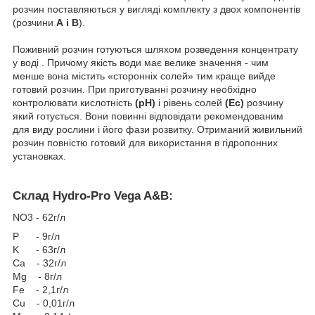
розчин поставляються у вигляді комплекту з двох компонентів
(розчини
А і В
).
Поживний розчин готуються шляхом розведення концентрату
у воді . Причому якість води має велике значення - чим
менше вона містить «сторонніх солей» тим краще вийде
готовий розчин. При приготуванні розчину необхідно
контролювати кислотність
(pH)
і рівень солей
(Ес)
розчину
який готується. Вони повинні відповідати рекомендованим
для виду рослини і його фази розвитку. Отриманий живильний
розчин повністю готовий для використання в гідропонних
установках.
Склад Hydro-Pro Vega A&B:
NO3 - 62г/л
P - 9г/л
K - 63г/л
Ca - 32г/л
Mg - 8г/л
Fe - 2,1г/л
Cu - 0,01г/л