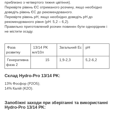
приблизно з четвертого тижня цвітіння).
Перевірте рівень ЄС отриманого розчину, якщо необхідно
доведіть рівень ЄС до рекомендованого.
Перевірте рівень pH, якщо необхідно доведіть pH до
рекомендованого рівня (pH: 5,2 – 6,2).
Правильно приготовлений розчин повинен бути однорідним і
не містити осаду.
Фаза
13/14 PK
Загальний Ec
pH
розвитку
мл/10л
Генеративна
15
1,9-2,3
5,2-6,2
фаза 2
Склад Hydro-Pro 13/14 PK:
13% Фосфор (P2O5);
14% Калій (K2O).
Запобіжні заходи при зберіганні та використанні
Hydro-Pro 13/14 PK: