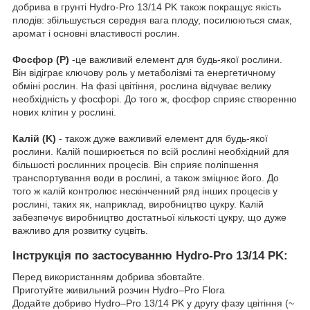
добрива в грунті Hydro-Pro 13/14 PK також покращує якість
плодів: збільшується середня вага плоду, посилюються смак,
аромат і основні властивості рослин.
Фосфор (P)
-це важливий елемент для будь-якої рослини.
Він відіграє ключову роль у метаболізмі та енергетичному
обміні рослин. На фазі цвітіння, рослина відчуває велику
необхідність у фосфорі. До того ж, фосфор сприяє створенню
нових клітин у рослині.
Калій (K)
- також дуже важливий елемент для будь-якої
рослини. Калій поширюється по всій рослині необхідний для
більшості рослинних процесів. Він сприяє поліпшення
транспортування води в рослині, а також зміцнює його. До
того ж калій контролює нескінченний ряд інших процесів у
рослині, таких як, наприклад, виробництво цукру. Калій
забезпечує виробництво достатньої кількості цукру, що дуже
важливо для розвитку суцвіть.
Інструкція по застосуванню Hydro-Pro 13/14 PK:
Перед використанням добрива збовтайте.
Приготуйте живильний розчин Hydro–Pro Flora
Додайте добриво Hydro–Pro 13/14 PK у другу фазу цвітіння (~