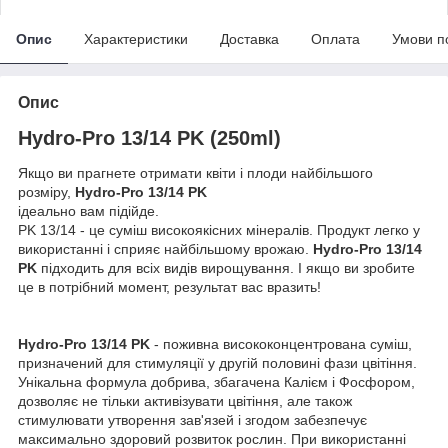
Опис
Характеристики
Доставка
Оплата
Умови п
Опис
Hydro-Pro 13/14 PK (250ml)
Якщо ви прагнете отримати квіти і плоди найбільшого
розміру,
Hydro-Pro 13/14 PK
ідеально вам підійде.
PK 13/14 - це суміш високоякісних мінералів. Продукт легко у
використанні і сприяє найбільшому врожаю.
Hydro-Pro 13/14
PK
підходить для всіх видів вирощування. І якщо ви зробите
це в потрібний момент, результат вас вразить!
Hydro-Pro 13/14 PK
- поживна висококонцентрована суміш,
призначений для стимуляції у другій половині фази цвітіння.
Унікальна формула добрива, збагачена Калієм і Фосфором,
дозволяє не тільки активізувати цвітіння, але також
стимулювати утворення зав'язей і згодом забезпечує
максимально здоровий розвиток рослин. При використанні