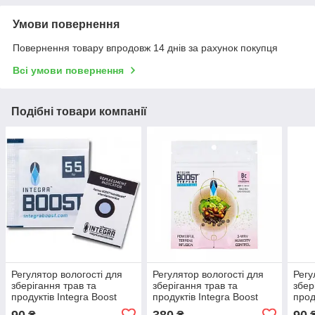
Умови повернення
Повернення товару впродовж 14 днів за рахунок покупця
Всі умови повернення
Подібні товари компанії
Регулятор вологості для
Регулятор вологості для
Регу
зберігання трав та
зберігання трав та
збер
продуктів Integra Boost
продуктів Integra Boost
прод
55% (8g)
62% β-Caryophyllene (4g)
62% 
90
380
90