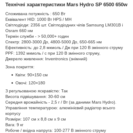
Технічні характеристики Mars Hydro SP 6500 650w
Споживана потужність : 650 Вт
Еквівалент HID: 1000 Вт HPS / MH
Світлодіоди: 2356 шт. Світлодіодних чіпів Samsung LM301B і
Osram 660 нм
Термін служби - > 50,000+ годин
Спектр: 2800-3000 До, 4800-5000 До, 650-665 нм
Ефективність: до 2,8 мкмоль / Дж при 120 В змінного струму
PPF: 1392 мкмоль / с при 120 В змінного струму,
Джерело живлення: Inventronics (знімний)
Зона покриття:
Квіти: 90×150 см
Овочі: 120×180
З регульованою яскравістю: Так
Висота підвішування: 30-60 см
Середня врожайність - 2,5 г / Вт (за даними Mars Hydro).
Управління температурою: алюмінієвий радіатор всього
корпусу
Розміри: 107 см x 8,8 см х 9 см
Вага: 9 кг
Робоче / вхідна напруга: 100-277 В змінного струму