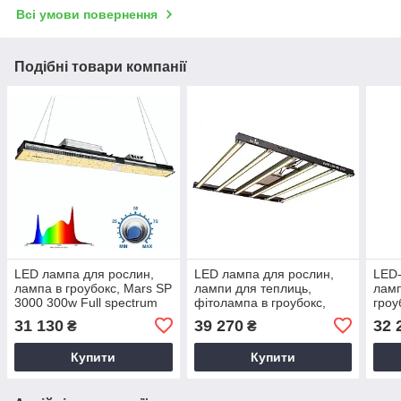
Всі умови повернення
Подібні товари компанії
LED лампа для рослин,
LED лампа для рослин,
LED-
лампа в гроубокс, Mars SP
лампи для теплиць,
ламп
3000 300w Full spectrum
фітолампа в гроубокс,
гроу
led plant grow light
600W ECO Lucius Full
SP80
31 130
39 270
32 
₴
₴
Spectrum
Spec
Купити
Купити