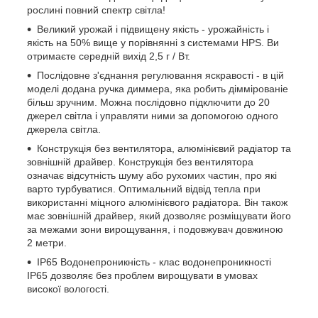
рослині повний спектр світла!
Великий урожай і підвищену якість - урожайність і
якість на 50% вище у порівнянні з системами HPS. Ви
отримаєте середній вихід 2,5 г / Вт.
Послідовне з'єднання регулювання яскравості - в цій
моделі додана ручка диммера, яка робить діммірованіе
більш зручним. Можна послідовно підключити до 20
джерел світла і управляти ними за допомогою одного
джерела світла.
Конструкція без вентилятора, алюмінієвий радіатор та
зовнішній драйвер. Конструкція без вентилятора
означає відсутність шуму або рухомих частин, про які
варто турбуватися. Оптимальний відвід тепла при
використанні міцного алюмінієвого радіатора. Він також
має зовнішній драйвер, який дозволяє розміщувати його
за межами зони вирощування, і подовжувач довжиною
2 метри.
IP65 Водонепроникність - клас водонепроникності
IP65 дозволяє без проблем вирощувати в умовах
високої вологості.