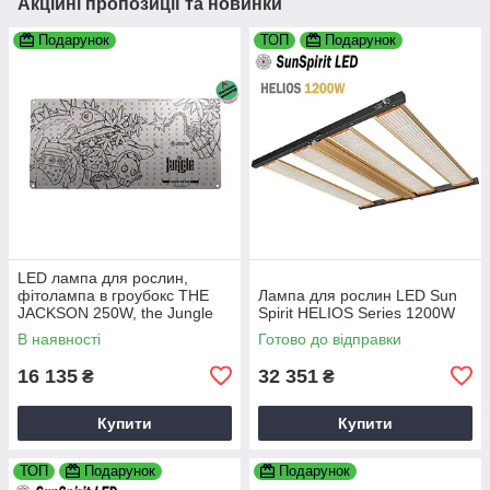
Акційні пропозиції та новинки
Подарунок
ТОП
Подарунок
LED лампа для рослин,
фітолампа в гроубокс THE
Лампа для рослин LED Sun
JACKSON 250W, the Jungle
Spirit HELIOS Series 1200W
(ручний димінг)
В наявності
Готово до відправки
16 135
32 351
₴
₴
Купити
Купити
ТОП
Подарунок
Подарунок