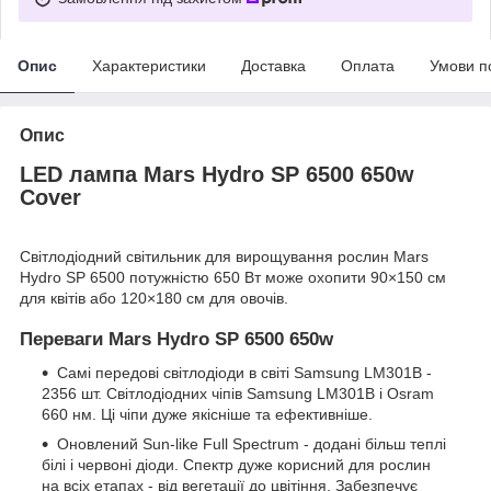
Опис
Характеристики
Доставка
Оплата
Умови п
Опис
LED лампа Mars Hydro SP 6500 650w
Cover
Світлодіодний світильник для вирощування рослин Mars
Hydro SP 6500 потужністю 650 Вт може охопити 90×150 см
для квітів або 120×180 см для овочів.
Переваги Mars Hydro SP 6500 650w
Самі передові світлодіоди в світі Samsung LM301B -
2356 шт. Світлодіодних чіпів Samsung LM301B і Osram
660 нм. Ці чіпи дуже якісніше та ефективніше.
Оновлений Sun-like Full Spectrum - додані більш теплі
білі і червоні діоди. Спектр дуже корисний для рослин
на всіх етапах - від вегетації до цвітіння. Забезпечує