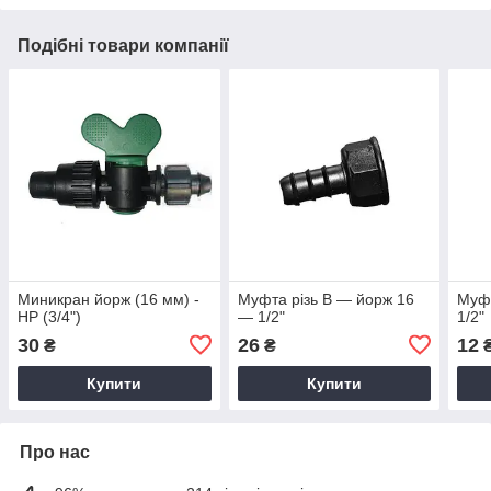
Подібні товари компанії
Миникран йорж (16 мм) -
Муфта різь В — йорж 16
Муф
НР (3/4")
— 1/2"
1/2"
30
26
12
₴
₴
Купити
Купити
Про нас