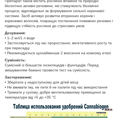
Препарат також містить рослинні вітаміни та природні
біологічно активні речовини, які стимулюють біохімічні
процеси, відповідальні за формування сильної кореневої
системи. Засіб активує розвиток вторинних коренів і
кореневих волосків, покращує поглинання поживних речовин і
підвищує стійкість рослини до стресових умов.
Дозування:
• 1–2 мл/1 л води
• Застосовується під час проростання, вегетативного росту та
при пересадці
• Рекомендується щонайменше 2 внесення на кожному етапі
Сумісність:
Сумісний із більшістю інсектицидів і фунгіцидів. Перед
змішуванням бажано провести тест на сумісність.
Застереження:
• Зберігати у недоступному для дітей місці
• Не вживати їжу, не пити й не палити під час використання
• Тримати у сухому, добре вентильованому приміщенні за
температури від +5 до +35 °C