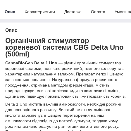
Опис
Характеристики
Доставка
Оплата
Умови п
Опис
Органічний стимулятор
кореневої системи CBG Delta Uno
(500ml)
CannaBioGen Delta 1 Uno
— рідкий органічний стимулятор
кореневої системи, повністю розчинний, темного кольору та з
характерним натуральним запахом. Препарат легко і швидко
засвоюється рослиною. Натуральна формула рослинного
походження, отримана методом ферментації, містить
природні цукри, слизові полісахариди та комплекс вітамінів,
що значно підвищує приживлюваність і життєздатність коренів.
Delta 1 Uno містить важливі амінокислоти, необхідні рослині
для повноцінного розвитку. Високий вміст глутамінової
кислоти забезпечує її швидке перетворення на інші
амінокислоти відповідно до потреб культури, завдяки чому
рослина активно реагує на різні етапи вегетативного росту.