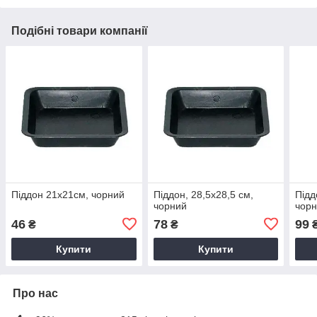
Подібні товари компанії
Піддон 21х21см, чорний
Піддон, 28,5х28,5 см,
Підд
чорний
чор
46
78
99
₴
₴
Купити
Купити
Про нас