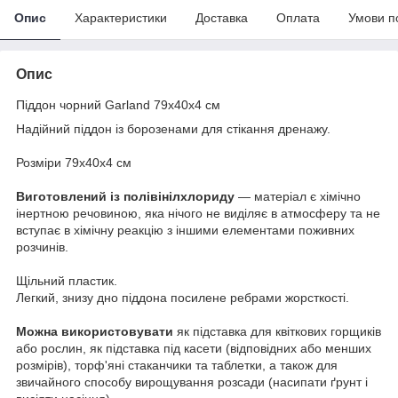
Опис
Характеристики
Доставка
Оплата
Умови п
Опис
Піддон чорний Garland 79х40х4 см
Надійний піддон із борозенами для стікання дренажу.
Розміри 79х40х4 см
Виготовлений із полівінілхлориду
— матеріал є хімічно
інертною речовиною, яка нічого не виділяє в атмосферу та не
вступає в хімічну реакцію з іншими елементами поживних
розчинів.
Щільний пластик.
Легкий, знизу дно піддона посилене ребрами жорсткості.
Можна використовувати
як підставка для квіткових горщиків
або рослин, як підставка під касети (відповідних або менших
розмірів), торф'яні стаканчики та таблетки, а також для
звичайного способу вирощування розсади (насипати ґрунт і