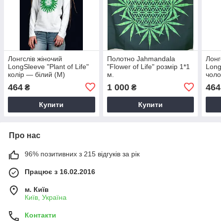
Лонгслів жіночий
Полотно Jahmandala
Лонг
LongSleeve "Plant of Life"
"Flower of Life" розмір 1*1
Long
колір — білий (M)
м.
чоло
464
1 000
464
₴
₴
Купити
Купити
Про нас
96% позитивних з 215 відгуків за рік
Працює з 16.02.2016
м. Київ
Київ, Україна
Контакти