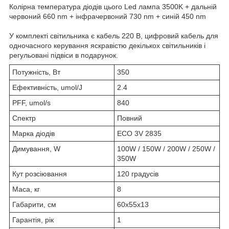
Колірна температура діодів цього Led лампа 3500K + дальній
червоний 660 nm + інфрачервоний 730 nm + синій 450 nm
У комплекті світильника є кабель 220 В, цифровий кабель для
одночасного керування яскравістю декількох світильників і
регульовані підвіси в подарунок.
Потужність, Вт
350
Ефективність, umol/J
2.4
PFF, umol/s
840
Спектр
Повний
Марка діодів
ECO 3V 2835
Димування, W
100W / 150W / 200W / 250W /
350W
Кут розсіювання
120 градусів
Маса, кг
8
Габарити, см
60x55x13
Гарантія, рік
1