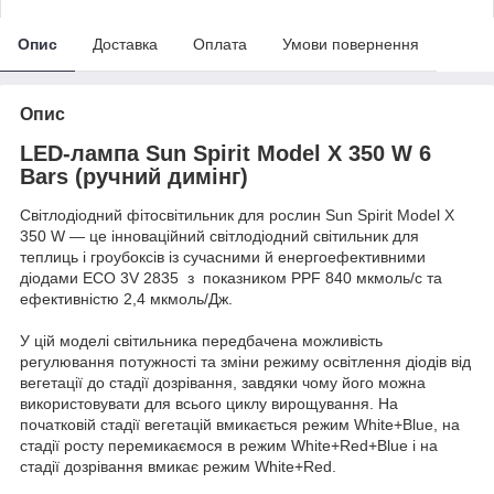
Опис
Доставка
Оплата
Умови повернення
Опис
LED-лампа Sun Spirit Model X 350 W 6
Bars (ручний димінг)
Світлодіодний фітосвітильник для рослин Sun Spirit Model X
350 W — це інноваційний світлодіодний світильник для
теплиць і гроубоксів із сучасними й енергоефективними
діодами ECO 3V 2835 з показником PPF 840 мкмоль/с та
ефективністю 2,4 мкмоль/Дж.
У цій моделі світильника передбачена можливість
регулювання потужності та зміни режиму освітлення діодів від
вегетації до стадії дозрівання, завдяки чому його можна
використовувати для всього циклу вирощування. На
початковій стадії вегетацій вмикається режим White+Blue, на
стадії росту перемикаємося в режим White+Red+Blue і на
стадії дозрівання вмикає режим White+Red.