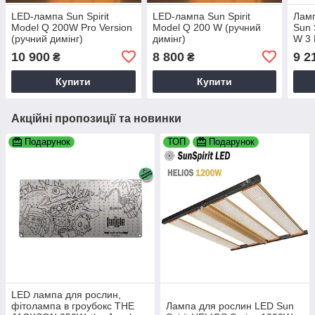
LED-лампа Sun Spirit
LED-лампа Sun Spirit
Ламп
Model Q 200W Pro Version
Model Q 200 W (ручний
Sun 
(ручний димінг)
димінг)
W 3 
10 900
8 800
9 2
₴
₴
Купити
Купити
Акційні пропозиції та новинки
Подарунок
ТОП
Подарунок
LED лампа для рослин,
фітолампа в гроубокс THE
Лампа для рослин LED Sun