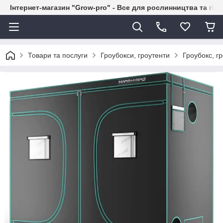
Інтернет-магазин "Grow-pro" - Все для рослинництва та гід
Товари та послуги
Гроубокси, гроутенти
Гроубокс, г