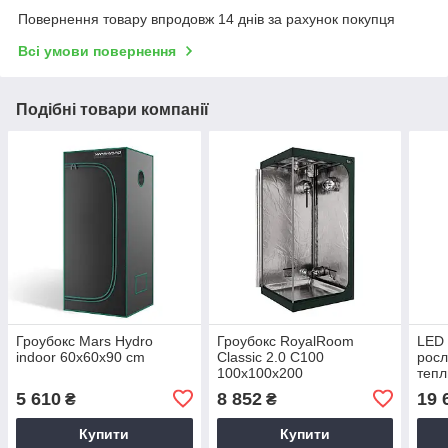
Повернення товару впродовж 14 днів за рахунок покупця
Всі умови повернення
Подібні товари компанії
Гроубокс Mars Hydro
Гроубокс RoyalRoom
LED 
indoor 60x60x90 cm
Classic 2.0 C100
росл
100x100x200
тепл
Hydr
5 610
8 852
19 
₴
₴
Spe
Купити
Купити