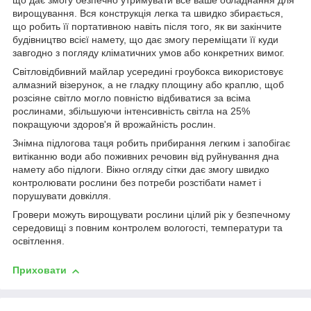
що дає змогу безпечно утримувати все ваше обладнання для
вирощування. Вся конструкція легка та швидко збирається,
що робить її портативною навіть після того, як ви закінчите
будівництво всієї намету, що дає змогу переміщати її куди
завгодно з погляду кліматичних умов або конкретних вимог.
Світловідбивний майлар усередині гроубокса використовує
алмазний візерунок, а не гладку площину або краплю, щоб
розсіяне світло могло повністю відбиватися за всіма
рослинами, збільшуючи інтенсивність світла на 25%
покращуючи здоров'я й врожайність рослин.
Знімна підлогова таця робить прибирання легким і запобігає
витіканню води або поживних речовин від руйнування дна
намету або підлоги. Вікно огляду сітки дає змогу швидко
контролювати рослини без потреби розстібати намет і
порушувати довкілля.
Гровери можуть вирощувати рослини цілий рік у безпечному
середовищі з повним контролем вологості, температури та
освітлення.
Приховати