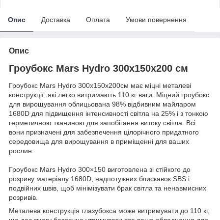
Опис
Доставка
Оплата
Умови повернення
Опис
Гроубокс Mars Hydro 300x150x200 см
Гроубокс Mars Hydro 300х150х200см має міцні металеві
конструкції, які легко витримають 110 кг ваги. Міцний гроубокс
для вирощування облицьована 98% відбивним майларом
1680D для підвищення інтенсивності світла на 25% і з тонкою
герметичною тканиною для запобігання витоку світла. Всі
вони призначені для забезпечення цілорічного придатного
середовища для вирощування в приміщенні для ваших
рослин.
Гроубокс Mars Hydro 300×150 виготовлена зі стійкого до
розриву матеріалу 1680D, надпотужних блискавок SBS і
подвійних швів, щоб мінімізувати брак світла та ненавмисних
розривів.
Металева конструкція глазубокса може витримувати до 110 кг,