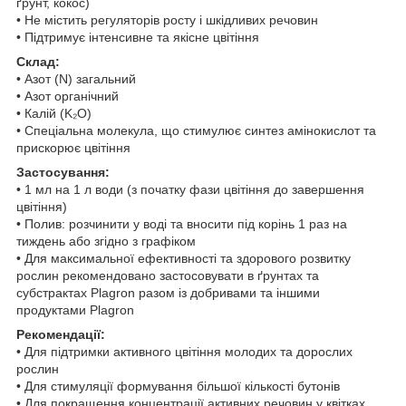
ґрунт, кокос)
• Не містить регуляторів росту і шкідливих речовин
• Підтримує інтенсивне та якісне цвітіння
Склад:
• Азот (N) загальний
• Азот органічний
• Калій (K₂O)
• Спеціальна молекула, що стимулює синтез амінокислот та
прискорює цвітіння
Застосування:
• 1 мл на 1 л води (з початку фази цвітіння до завершення
цвітіння)
• Полив: розчинити у воді та вносити під корінь 1 раз на
тиждень або згідно з графіком
• Для максимальної ефективності та здорового розвитку
рослин рекомендовано застосовувати в ґрунтах та
субстрактах Plagron разом із добривами та іншими
продуктами Plagron
Рекомендації:
• Для підтримки активного цвітіння молодих та дорослих
рослин
• Для стимуляції формування більшої кількості бутонів
• Для покращення концентрації активних речовин у квітках