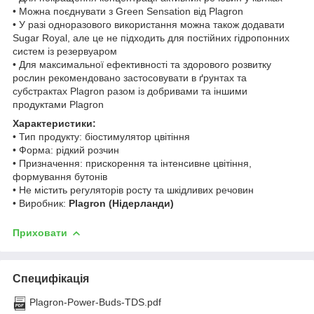
• Можна поєднувати з Green Sensation від Plagron
• У разі одноразового використання можна також додавати
Sugar Royal, але це не підходить для постійних гідропонних
систем із резервуаром
• Для максимальної ефективності та здорового розвитку
рослин рекомендовано застосовувати в ґрунтах та
субстрактах Plagron разом із добривами та іншими
продуктами Plagron
Характеристики:
• Тип продукту: біостимулятор цвітіння
• Форма: рідкий розчин
• Призначення: прискорення та інтенсивне цвітіння,
формування бутонів
• Не містить регуляторів росту та шкідливих речовин
• Виробник:
Plagron (Нідерланди)
Приховати
Специфікація
Plagron-Power-Buds-TDS.pdf