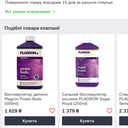
Повернення товару впродовж 14 днів за рахунок покупця
Всі умови повернення
Подібні товари компанії
Біостимулятор цвітіння
Сильний біостимулятор
Стим
Plagron Power Buds
рослини PLAGRON Sugar
PLA
(500ml)
Royal (250ml)
Sens
1 629
1 379
2 3
₴
₴
Купити
Купити