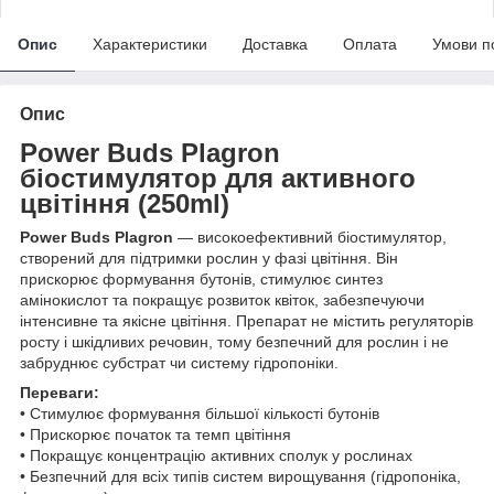
Опис
Характеристики
Доставка
Оплата
Умови п
Опис
Power Buds Plagron
біостимулятор для активного
цвітіння (250ml)
Power Buds Plagron
— високоефективний біостимулятор,
створений для підтримки рослин у фазі цвітіння. Він
прискорює формування бутонів, стимулює синтез
амінокислот та покращує розвиток квіток, забезпечуючи
інтенсивне та якісне цвітіння. Препарат не містить регуляторів
росту і шкідливих речовин, тому безпечний для рослин і не
забруднює субстрат чи систему гідропоніки.
Переваги:
• Стимулює формування більшої кількості бутонів
• Прискорює початок та темп цвітіння
• Покращує концентрацію активних сполук у рослинах
• Безпечний для всіх типів систем вирощування (гідропоніка,