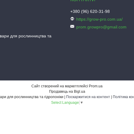
+380 (96) 620-31-98
https://grow-pro.com.ua/
prom.growpro@gmail.com
овари для рослинництва та
Сайт створений на маркетплейсі
Prom.ua
Продавець на Bigl.ua
Grow-Pro - товари для рослинництва та гідропоніки |
Поскаржитися на контент
|
Політика ко
Select Language
▼