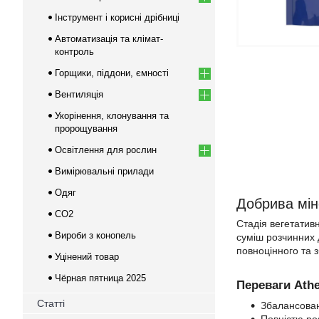
Інструмент і корисні дрібниці
Автоматизація та клімат-
контроль
Горщики, піддони, ємності
Вентиляція
Укорінення, клонування та
пророщування
Освітлення для рослин
Вимірювальні прилади
Одяг
Добрива мін
CO2
Стадія вегетатив
Вироби з конопель
суміш розчинних 
повноцінного та 
Уцінений товар
Чёрная пятница 2025
Переваги Ath
Статті
Збалансован
Повністю ро