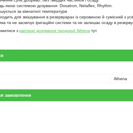
дь-якою системою дозування: Dosatron, Netaflex, Rhythm.
ішується за кімнатної температури
дходить для змішування в резервуарах із сировиною й сумісний з у
ка та не засмічує іригаційні системи та не залишає осаду в резерву
омитися з
карткою дозування продукції Athena
тут.
ки
Athena
ля замовлення