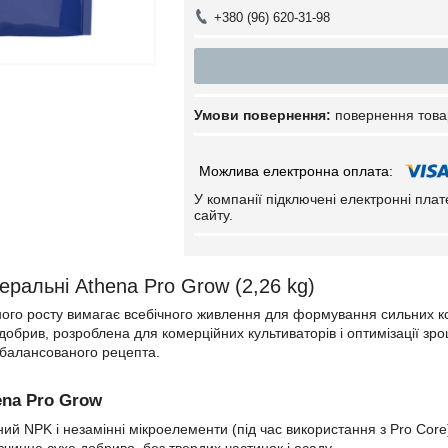
+380 (96) 620-31-98
повернення това
У компанії підключені електронні пла
сайту.
еральні Athena Pro Grow (2,26 kg)
ного росту вимагає всебічного живлення для формування сильних к
добрив, розроблена для комерційних культиваторів і оптимізації зр
збалансованого рецепта.
ena Pro Grow
ий NPK і незамінні мікроелементи (під час використання з Pro Core
зчинне сухе добриво, без твердих частинок і осаду.