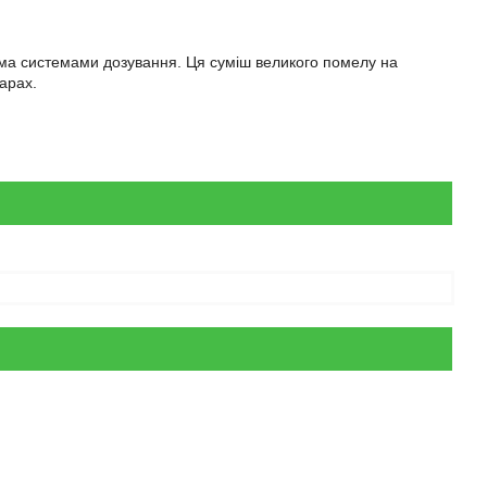
сіма системами дозування. Ця суміш великого помелу на
арах.