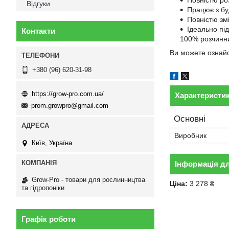
Відгуки
Працює з бу
Повністю зм
Ідеально пі
Контакти
100% розчинни
Ви можете ознай
+380 (96) 620-31-98
https://grow-pro.com.ua/
Характеристи
prom.growpro@gmail.com
Основні
Виробник
Київ, Україна
Інформація д
Grow-Pro - товари для рослинництва
Ціна:
3 278 ₴
та гідропоніки
Графік роботи