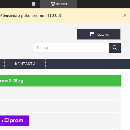
Кошик
йближчого робочого дня (10.08).
Кошик
КОНТАКТИ
row 2,26 kg
 з