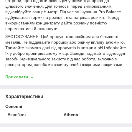
потреби, щоб підняти рівень pH у розчині добрива до
цільового значення. Для точності перед вимірюванням
відкалібруйте ваш pH-метр. Під час змішування Pro Balance
відбувається термічна реакція, яка нагріває розчин. Перед
використанням концентрату дайте розчину повністю
перемішатися й охолонути.
ЗАСТОСУВАННЯ. Цей продукт є корозійним для більшості
металів. Не піддавайте порошок або рідину впливу алюмінію.
Тримайте якомога далі від продуктів із низьким pH і зберігайте
їх у добре провітрюваному місці. Завжди надягайте відповідні
засоби індивідуального захисту під час роботи, включно з
респіратором, засобами захисту очей і шкірними покривами.
Приховати
Характеристики
Основні
Виробник
Athena