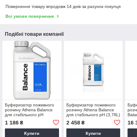
Повернення товару впродовж 14 днів за рахунок покупця
Всі умови повернення
Подібні товари компанії
Буферизатор поживного
Буферизатор поживного
Буфе
розчину Athena Balance
розчину Athena Balance
розч
для стабільного pH
для стабільного pH (3,78L)
Bala
(940ml)
pH 1
1 186
2 458
16 
₴
₴
Купити
Купити