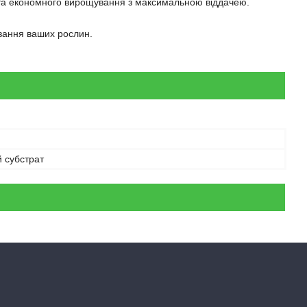
о та економного вирощування з максимальною віддачею.
вання ваших рослин.
 субстрат