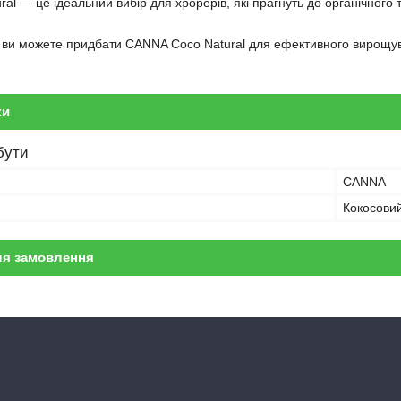
al — це ідеальний вибір для хрорерів, які прагнуть до органічног
o ви можете придбати CANNA Coco Natural для ефективного вирощу
ки
бути
CANNA
Кокосовий
ля замовлення