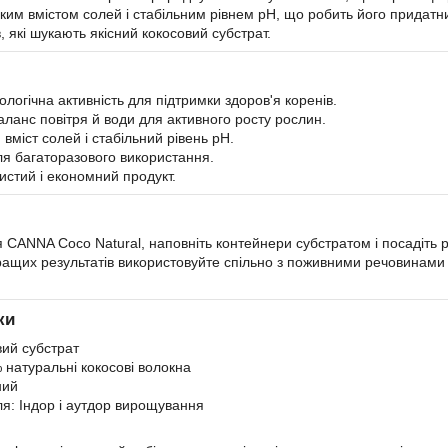
ким вмістом солей і стабільним рівнем pH, що робить його придатни
в, які шукають якісний кокосовий субстрат.
логічна активність для підтримки здоров'я коренів.
аланс повітря й води для активного росту рослин.
вміст солей і стабільний рівень pH.
ля багаторазового використання.
истий і економний продукт.
 CANNA Coco Natural, наповніть контейнери субстратом і посадіть р
ащих результатів використовуйте спільно з поживними речовинам
ки
вий субстрат
 натуральні кокосові волокна
ний
ля: Індор і аутдор вирощування