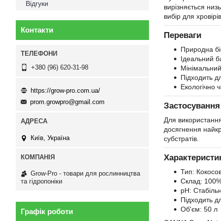
Відгуки
вирізняється низь
вибір для хровірі
Контакти
Переваги
Природна біо
Ідеальний б
+380 (96) 620-31-98
Мінімальний 
Підходить д
Екологічно ч
https://grow-pro.com.ua/
prom.growpro@gmail.com
Застосування
Для використання
досягнення найкр
Київ, Україна
субстратів.
Характеристи
Тип: Кокосо
Grow-Pro - товари для рослинництва
Склад: 100%
та гідропоніки
pH: Стабіль
Підходить д
Об'єм: 50 л
Графік роботи