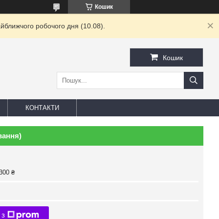
Кошик
йближчого робочого дня (10.08).
Кошик
КОНТАКТИ
вання)
300 ₴
 з