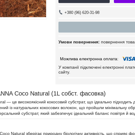
+380 (96) 620-31-98
повернення това
У компанії підключені електронні пла
сайту.
NNA Coco Natural (1L собст. фасовка)
al — це високоякісний кокосовий субстрат, що ідеально підходить 
ений із натуральних кокосових волокон, що пройшли мінімальну о
версальний субстрат, який забезпечує ідеальний баланс повітря й в
oco Natural зберігає природну біологічну активність, що сприяє ф