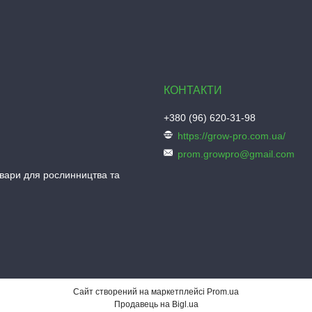
+380 (96) 620-31-98
https://grow-pro.com.ua/
prom.growpro@gmail.com
овари для рослинництва та
Сайт створений на маркетплейсі
Prom.ua
Продавець на Bigl.ua