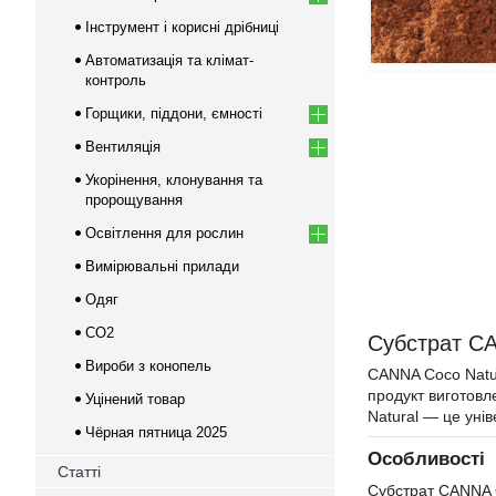
Інструмент і корисні дрібниці
Автоматизація та клімат-
контроль
Горщики, піддони, ємності
Вентиляція
Укорінення, клонування та
пророщування
Освітлення для рослин
Вимірювальні прилади
Одяг
CO2
Субстрат CA
Вироби з конопель
CANNA Coco Natur
продукт виготовл
Уцінений товар
Natural — це уні
Чёрная пятница 2025
Особливості
Статті
Субстрат CANNA C