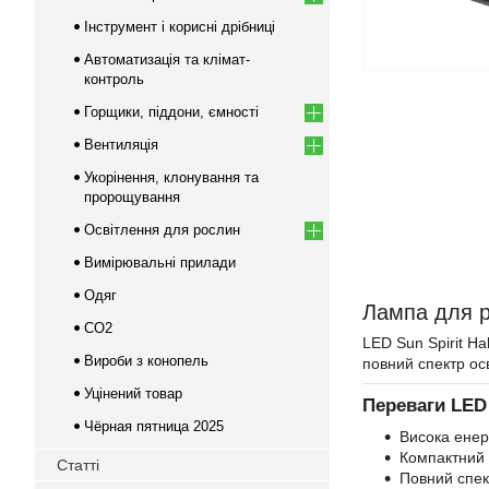
Інструмент і корисні дрібниці
Автоматизація та клімат-
контроль
Горщики, піддони, ємності
Вентиляція
Укорінення, клонування та
пророщування
Освітлення для рослин
Вимірювальні прилади
Одяг
Лампа для р
CO2
LED Sun Spirit H
Вироби з конопель
повний спектр ос
Уцінений товар
Переваги LED 
Чёрная пятница 2025
Висока енер
Компактний д
Статті
Повний спект