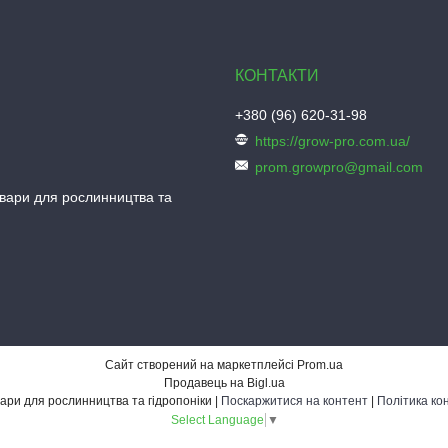
+380 (96) 620-31-98
https://grow-pro.com.ua/
prom.growpro@gmail.com
овари для рослинництва та
Сайт створений на маркетплейсі
Prom.ua
Продавець на Bigl.ua
Grow-Pro - товари для рослинництва та гідропоніки |
Поскаржитися на контент
|
Політика ко
Select Language
▼