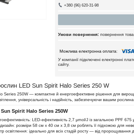
+380 (96) 620-31-98
повернення това
У компанії підключені електронні пла
сайту.
ослин LED Sun Spirit Halo Series 250 W
alo Series 250W — компактне й енергоефективне рішення для вирощув
вітлення, універсальність і надійність, забезпечуючи вашим рослина
Sun Spirit Halo Series 250W
гоефективність: LED-ефективність 2,7 μmol/J із загальною PPF 675 
изайн: розміри 58 см x 40 см x 3,8 см роблять її підхожою для нев
р освітлення: ідеально для всіх стадій росту — від пророщування д