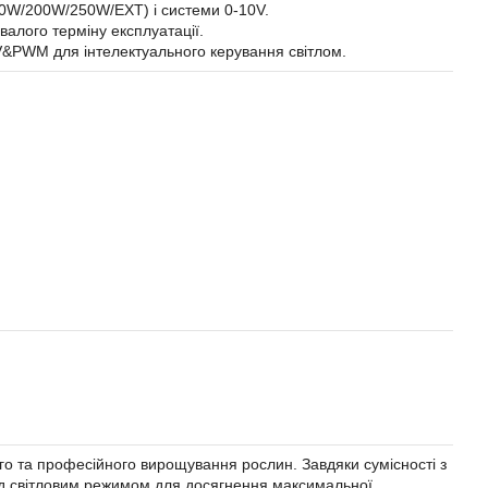
50W/200W/250W/EXT) і системи 0-10V.
валого терміну експлуатації.
0V&PWM для інтелектуального керування світлом.
го та професійного вирощування рослин. Завдяки сумісності з
ад світловим режимом для досягнення максимальної