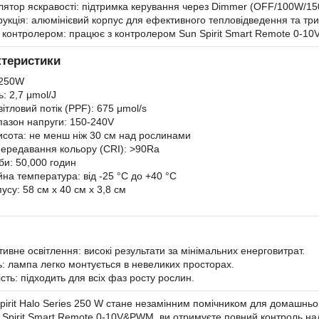
лятор яскравості: підтримка керування через Dimmer (OFF/100W/1
рукція: алюмінієвий корпус для ефективного тепловідведення та три
із контролером: працює з контролером Sun Spirit Smart Remote 0-1
ктеристики
 250W
: 2,7 μmol/J
ітловий потік (PPF): 675 μmol/s
пазон напруги: 150-240V
сота: не менш ніж 30 см над рослинами
передавання кольору (CRI): >90Ra
би: 50,000 годин
йна температура: від -25 °C до +40 °C
усу: 58 см x 40 см x 3,8 см
ивне освітлення: високі результати за мінімальних енерговитрат.
ь: лампа легко монтується в невеликих просторах.
сть: підходить для всіх фаз росту рослин.
irit Halo Series 250 W стане незамінним помічником для домашньо
Spirit Smart Remote 0-10V&PWM, ви отримуєте повний контроль н