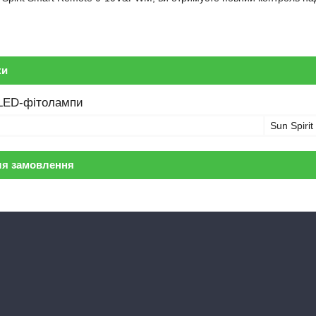
ки
 LED-фітолампи
Sun Spirit
ля замовлення