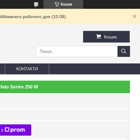
Кошик
йближчого робочого дня (10.08).
Кошик
КОНТАКТИ
alo Series 250 W
 з