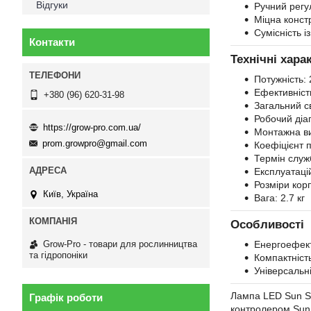
Відгуки
Ручний регу
Міцна конст
Сумісність 
Контакти
Технічні хара
Потужність:
Ефективність
+380 (96) 620-31-98
Загальний св
Робочий діа
https://grow-pro.com.ua/
Монтажна ви
prom.growpro@gmail.com
Коефіцієнт 
Термін служ
Експлуатаці
Розміри корп
Київ, Україна
Вага: 2.7 кг
Особливості
Grow-Pro - товари для рослинництва
Енергоефект
та гідропоніки
Компактніст
Універсальні
Лампа LED Sun Sp
Графік роботи
контролером Sun 