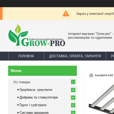
Зараз у компанії неро
Інтернет-магазин "Grow-pro" 
рослинництва та гідропоніки
ГОЛОВНА
ДОСТАВКА, ОПЛАТА, ГАРАНТІЯ
П
Усі товари
Гроубокси, гроутенти
Добрива та стимулятори
Грунт і субстрати
Системи зрошення